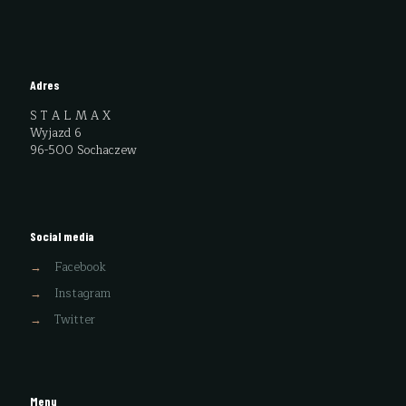
Adres
S T A L M A X
Wyjazd 6
96-500 Sochaczew
Social media
→
Facebook
→
Instagram
→
Twitter
Menu