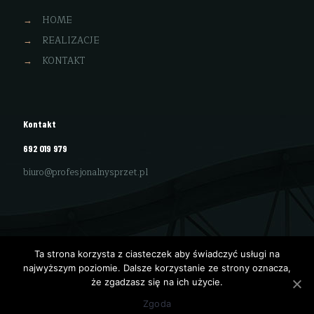
→
HOME
→
REALIZACJE
→
KONTAKT
Kontakt
692 019 979
biuro@profesjonalnysprzet.pl
Ta strona korzysta z ciasteczek aby świadczyć usługi na
najwyższym poziomie. Dalsze korzystanie ze strony oznacza,
że zgadzasz się na ich użycie.
Budowa strony
netPOINT
Zgoda