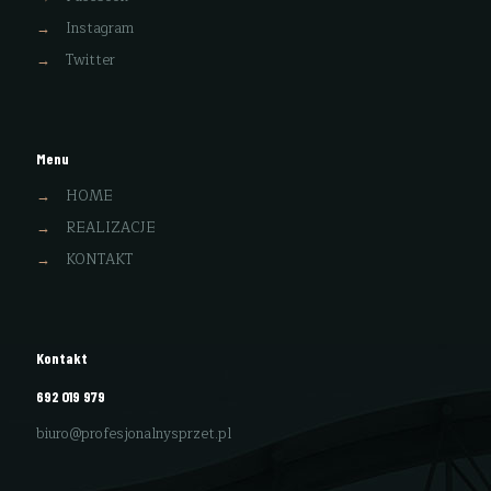
→
Instagram
→
Twitter
Menu
→
HOME
→
REALIZACJE
→
KONTAKT
Kontakt
692 019 979
biuro@profesjonalnysprzet.pl