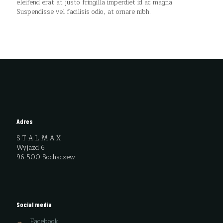
eleifend erat at justo fringilla imperdiet id ac magna.
Suspendisse vel facilisis odio, at ornare nibh.
Adres
S T A L M A X
Wyjazd 6
96-500 Sochaczew
Social media
→
Facebook