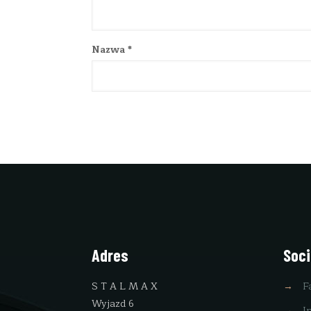
Nazwa
*
Adres
Soci
S T A L M A X
→
F
Wyjazd 6
→
I