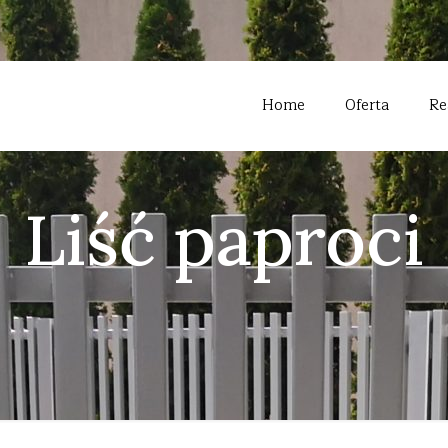
Home
Oferta
Re
Liść paproci