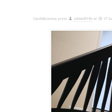
Opublikowany przez
admin8546
at
27 l