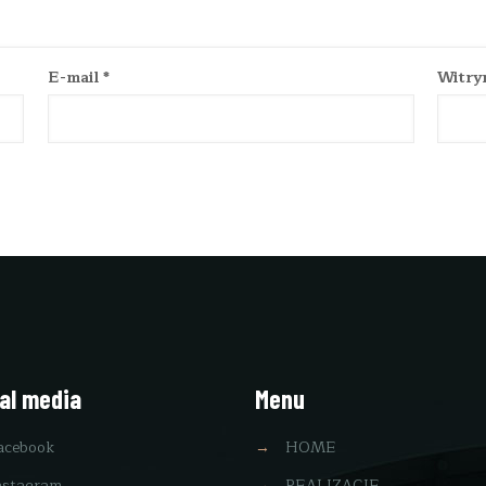
E-mail
*
Witry
al media
Menu
acebook
→
HOME
nstagram
→
REALIZACJE