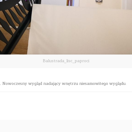
Balustrada_lisc_paproci
oci. Nowoczesny wygląd nadający wnętrzu niesamowitego wyglądu.